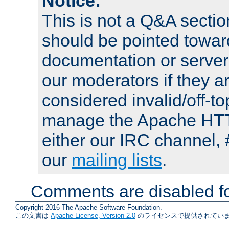
Notice:
This is not a Q&A sect
should be pointed towar
documentation or serve
our moderators if they a
considered invalid/off-t
manage the Apache HTTP
either our IRC channel, 
our
mailing lists
.
Comments are disabled fo
Copyright 2016 The Apache Software Foundation.
この文書は
Apache License, Version 2.0
のライセンスで提供されていま