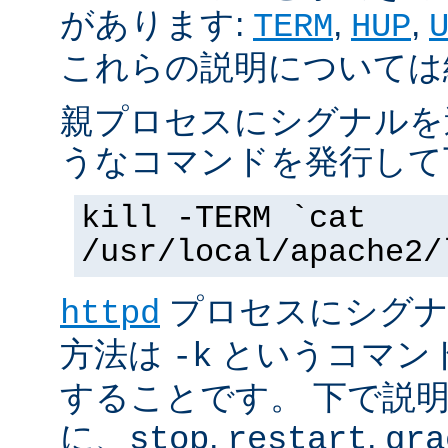
があります:
,
,
TERM
HUP
これらの説明については
親プロセスにシグナルを
うなコマンドを発行して
kill -TERM `cat
/usr/local/apache2/
プロセスにシグナル
httpd
方法は
というコマン
-k
することです。 下で説
に、
,
,
stop
restart
gra