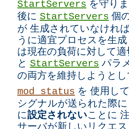
を守ります
StartServers
後に
個
StartServers
が 生成されていなけれ
うに適宜プロセスを生成
は現在の負荷に対して適
と
パラメ
StartServers
の両方を維持しようとし
を 使用し
mod_status
シグナルが送られた際に
に
設定されない
ことに 
サーバが新しいリクエス