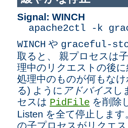
Signal: WINCH
apache2ctl -k gra
や
WINCH
graceful-st
取ると、 親プロセスは
理中のリクエストの後に
処理中のものが何もなけ
る) ように
アドバイス
し
セスは
を削除
PidFile
Listen を全て停止しま
の子プロセスがリクエス