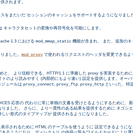
提供されます。
スをまたいだ セッションのキャッシュをサポートするようになりまし
ールは キャラクタセットの変換や再符号化を可能にします。
che 1.3 における
機能が含まれ、 また、追加のキ
mod_mmap_static
くなりました。
で使われるリクエストのヘッダを変更できるよ
mod_proxy
と、 より信頼できる、HTTP/1.1 に準拠した proxy を実装するた
サイトのより読みやすく (内部的にもより速い) 設定を提供します。オー
モジュールは
,
,
といった、特定
proxy_connect
proxy_ftp
proxy_http
PLE CHOICES 応答の 代わりに常に単独の文書を受けとるようにするため
ました。 さらに、より一貫性のある結果を提供するために ネゴシエーション
新しい形式のタイプマップが 提供されるようになりました。
れいに表示されるために HTML のテーブルを使うように 設定できるよう
できるようになり、ディレクトリ の内容一覧をワイルドカードにより