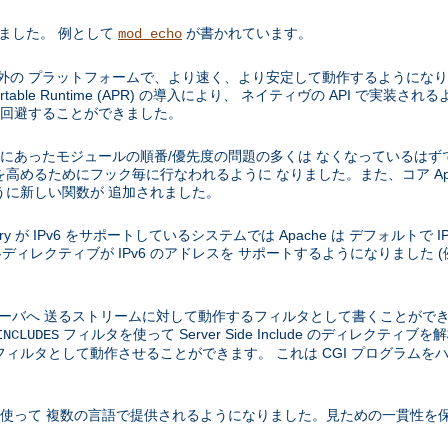
りました。 例として
が書かれています。
mod_echo
などの Unix 以外の プラットフォームで、より速く、より安定して動作するよ
e Portable Runtime (APR) の導入により、 ネイティヴの API で
を 回避することができました。
 1.3 にあったモジュールの順番/優先度の問題の多くは なくなっているはず
高めるためにフック毎に行なわれるように なりました。また、コア Apa
うに新しい関数が 追加されました。
e library が IPv6 をサポートしているシステムでは Apache は デフォルトで 
ディレクティブが IPv6 のアドレスを サポートするようになりました (
、サーバへ 送るストリームに対して動作するフィルタとして書くことがで
フィルタを使って Server Side Include のディレクテ
INCLUDES
ィルタとして動作させることができます。 これは CGI プログラムを
を使って 複数の言語で提供されるようになりました。見ための一貫性を