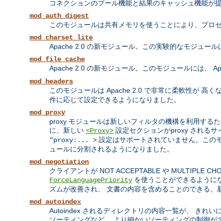
コネクションのプール機能と結果のキャッシュ機能が
mod_auth_digest
このモジュールは共有メモリを使うことにより、プロセ
mod_charset_lite
Apache 2.0 の新モジュール。この実験的なモジュ
mod_file_cache
Apache 2.0 の新モジュール。このモジュールには、 Apa
mod_headers
このモジュールは Apache 2.0 で非常に柔軟性が 高
件に応じて設定できるようになりました。
mod_proxy
proxy モジュールは新しいフィルタの機構を利用するため
に、新しい
設定セクションがproxy される
<Proxy>
設定はサポートされていません。この
"proxy:... >
ュールに分割されるようになりました。
mod_negotiation
クライアントが NOT ACCEPTABLE や MULTI
を使うことができるようになり
ForceLanguagePriority
ズムが改善され、 文書の内容を含めることのできる、
mod_autoindex
Autoindex されるディレクトリの内容一覧が、 き
ソーティングなど、 より細かいソーティングの制御が