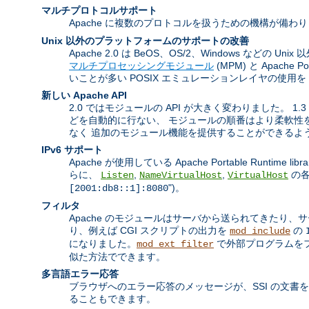
マルチプロトコルサポート
Apache に複数のプロトコルを扱うための機構が備わ
Unix 以外のプラットフォームのサポートの改善
Apache 2.0 は BeOS、OS/2、Windows 
マルチプロセッシングモジュール
(MPM) と Apach
いことが多い POSIX エミュレーションレイヤの使用
新しい Apache API
2.0 ではモジュールの API が大きく変わりました。
どを自動的に行ない、 モジュールの順番はより柔軟性を
なく 追加のモジュール機能を提供することができるよ
IPv6 サポート
Apache が使用している Apache Portable Runtim
らに、
,
,
の各
Listen
NameVirtualHost
VirtualHost
")。
[2001:db8::1]:8080
フィルタ
Apache のモジュールはサーバから送られてきたり
り、例えば CGI スクリプトの出力を
の
mod_include
になりました。
で外部プログラムをフ
mod_ext_filter
似た方法でできます。
多言語エラー応答
ブラウザへのエラー応答のメッセージが、SSI の文書
ることもできます。