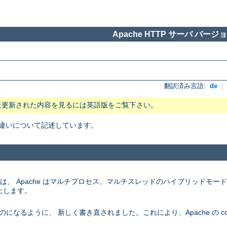
Apache HTTP サーバ バージョン
翻訳済み言語:
de
|
近更新された内容を見るには英語版をご覧下さい。
 の主な違いについて記述しています。
ム上では、 Apache はマルチプロセス、マルチスレッドのハイブリッドモ
上します。
になるように、 新しく書き直されました。これにより、Apache の conf