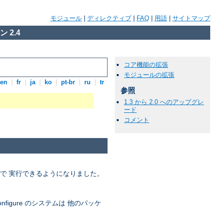
モジュール
|
ディレクティブ
|
FAQ
|
用語
|
サイトマップ
 2.4
コア機能の拡張
モジュールの拡張
en
|
fr
|
ja
|
ko
|
pt-br
|
ru
|
tr
参照
1.3 から 2.0 へのアップグレ
ード
コメント
ードで 実行できるようになりました。
igure のシステムは 他のパッケ