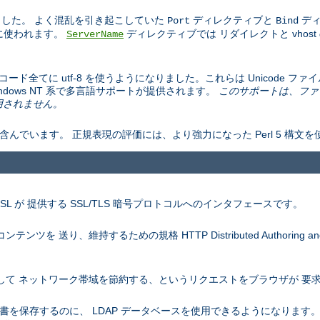
した。 よく混乱を引き起こしていた
ディレクティブと
ディ
Port
Bind
ドに使われます。
ディレクティブでは リダイレクトと vhos
ServerName
文字エンコード全てに utf-8 を使うようになりました。これらは Unicode
の Windows NT 系で多言語サポートが提供されます。
このサポートは、ファ
は適用されません。
含んでいます。 正規表現の評価には、より強力になった Perl 5 構文
nSSL が 提供する SSL/TLS 暗号プロトコルへのインタフェースです。
を 送り、維持するための規格 HTTP Distributed Authoring and V
を圧縮して ネットワーク帯域を節約する、というリクエストをブラウザが 
認証の証明書を保存するのに、 LDAP データベースを使用できるようになりま