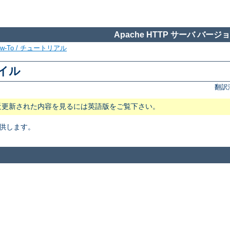
Apache HTTP サーバ バージョン
ow-To / チュートリアル
ァイル
翻訳
近更新された内容を見るには英語版をご覧下さい。
供します。