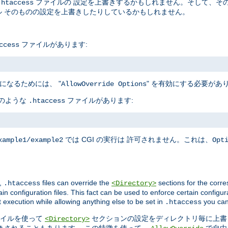
ファイルの 設定を上書きするかもしれません。そして、そ
.htaccess
 そのものの設定を上書きしたりしているかもしれません。
ファイルがあります:
ccess
になるためには、 "
" を有効にする必要があ
AllowOverride Options
下のような
ファイルがあります:
.htaccess
では CGI の実行は 許可されません。これは、
xample1/example2
Opt
,
files can override the
sections for the corre
.htaccess
<Directory>
in configuration files. This fact can be used to enforce certain configur
t execution while allowing anything else to be set in
you can
.htaccess
イルを使って
セクションの設定をディレクトリ毎に上書
<Directory>