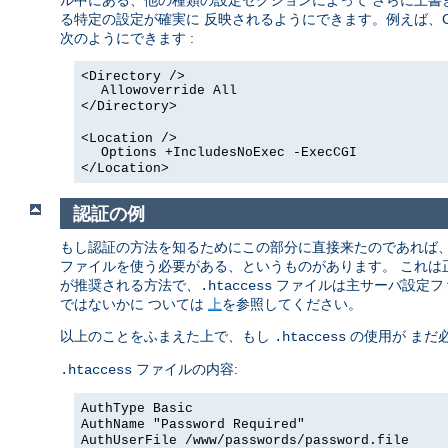
ル中にある、他の種類の設定セクションによって さらに上書
る特定の設定が確実に 反映されるようにできます。例えば、C
次のようにできます :
<Directory />
Allowoverride All
</Directory>
<Location />
Options +IncludesNoExec -ExecCGI
</Location>
認証の例
もし認証の方法を知るためにこの部分に直接来たのであれば
ファイルを使う必要がある、というものがあります。 これ
が推奨される方法で、
ファイルは主サーバ設定フ
.htaccess
ではないかに ついては
上
を参照してください。
以上のことをふまえた上で、もし
の使用が まだ
.htaccess
ファイルの内容:
.htaccess
AuthType Basic
AuthName "Password Required"
AuthUserFile /www/passwords/password.file