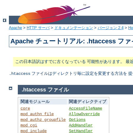
Apache
>
HTTP サーバ
>
ドキュメンテーション
>
バージョン 2.4
>
H
Apache チュートリアル: .htaccess フ
この日本語訳はすでに古くなっている 可能性があります。 最
ファイルはディレクトリ毎に設定を変更する方法を 提
.htaccess
.htaccess ファイル
関連モジュール
関連ディレクティブ
core
AccessFileName
mod_authn_file
AllowOverride
mod_authz_groupfile
Options
mod_cgi
AddHandler
mod_include
SetHandler