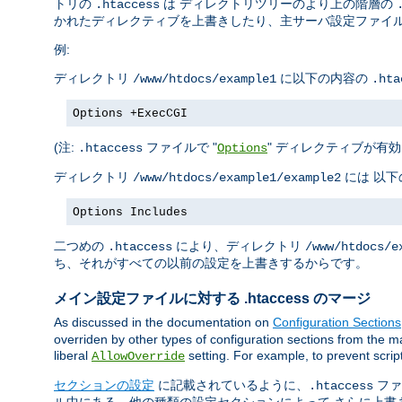
トリの
は ディレクトリツリーのより上の階層の
.htaccess
かれたディレクティブを上書きしたり、主サーバ設定ファイル
例:
ディレクトリ
に以下の内容の
/www/htdocs/example1
.hta
Options +ExecCGI
(注:
ファイルで "
" ディレクティブが有効
.htaccess
Options
ディレクトリ
には 以
/www/htdocs/example1/example2
Options Includes
二つめの
により、ディレクトリ
.htaccess
/www/htdocs/e
ち、それがすべての以前の設定を上書きするからです。
メイン設定ファイルに対する .htaccess のマージ
As discussed in the documentation on
Configuration Sections
overriden by other types of configuration sections from the ma
liberal
setting. For example, to prevent scrip
AllowOverride
セクションの設定
に記載されているように、
ファ
.htaccess