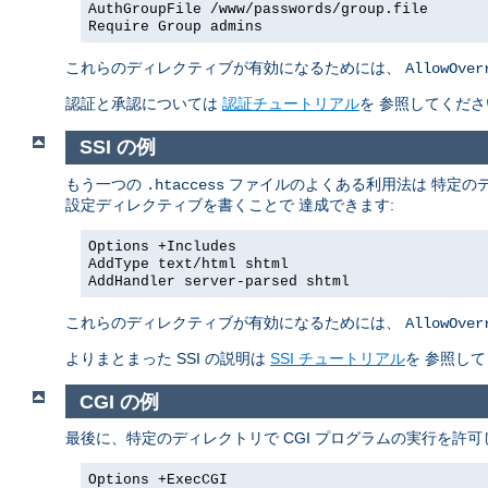
AuthGroupFile /www/passwords/group.file
Require Group admins
これらのディレクティブが有効になるためには、
AllowOver
認証と承認については
認証チュートリアル
を 参照してくださ
SSI の例
もう一つの
ファイルのよくある利用法は 特定のデ
.htaccess
設定ディレクティブを書くことで 達成できます:
Options +Includes
AddType text/html shtml
AddHandler server-parsed shtml
これらのディレクティブが有効になるためには、
AllowOver
よりまとまった SSI の説明は
SSI チュートリアル
を 参照し
CGI の例
最後に、特定のディレクトリで CGI プログラムの実行を許
Options +ExecCGI