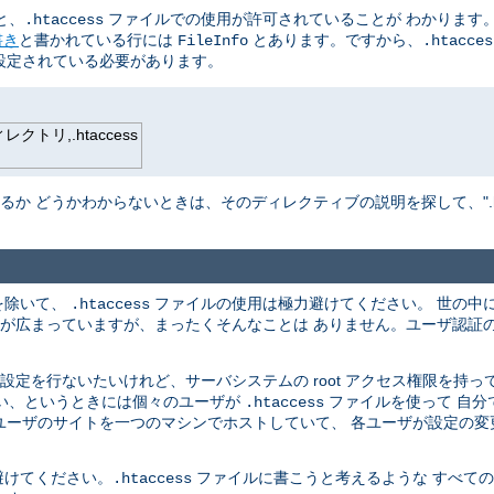
と、
ファイルでの使用が許可されていることが わかります。
.htaccess
書き
と書かれている行には
とあります。ですから、
FileInfo
.htacces
設定されている必要があります。
トリ,.htaccess
か どうかわからないときは、そのディレクティブの説明を探して、".hta
を除いて、
ファイルの使用は極力避けてください。 世の中
.htaccess
解が広まっていますが、まったくそんなことは ありません。ユーザ認証
定を行ないたいけれど、サーバシステムの root アクセス権限を持っ
ない、というときには個々のユーザが
ファイルを使って 自分
.htaccess
のユーザのサイトを一つのマシンでホストしていて、 各ユーザが設定の
避けてください。
ファイルに書こうと考えるような すべて
.htaccess