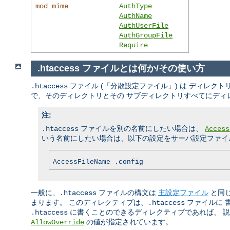
mod_mime
AuthType
AuthName
AuthUserFile
AuthGroupFile
Require
.htaccess ファイルとは何か/その使い方
ファイル (「分散設定ファイル」) は ディレ
.htaccess
で、そのディレクトリとその サブディレクトリすべてにディ
注:
ファイルを別の名前にしたい場合は、
.htaccess
Access
いう名前にしたい場合は、以下の設定をサーバ設定ファイル
AccessFileName .config
一般に、
ファイルの構文は
主設定ファイル
と同
.htaccess
まります。 このディレクティブは、
ファイルに 
.htaccess
に書くことのできるディレクティブであれば、 説明
.htaccess
の値が指定されています。
AllowOverride