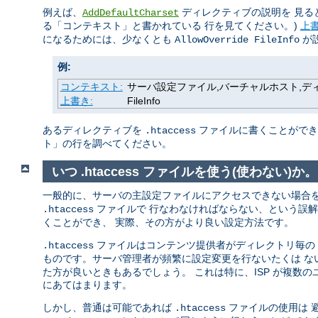
例えば、
ディレクティブの説明を 見る
AddDefaultCharset
る「コンテキスト」と書かれている 行を見てください。)
上
になるためには、少なくとも
が
AllowOverride FileInfo
例:
コンテキスト:
サーバ設定ファイル,バーチャルホスト,ディレク
上書き:
FileInfo
あるディレクティブを
ファイルに書くことができる
.htaccess
ト」の行を調べてください。
いつ .htaccess ファイルを使う(使わない)か。
一般的に、サーバの主設定ファイルにアクセスできない場合
ファイルで 行なわなければならない、という誤
.htaccess
くことができ、 実際、その方がより良い設定方法です。
ファイルはコンテンツ提供者がディレクトリ毎の 設
.htaccess
ものです。サーバ管理者が頻繁に設定変更を行ないたくは 
た方が良いときもあるでしょう。 これは特に、ISP が複数
にあてはまります。
しかし、普通は可能であれば
ファイルの使用は 
.htaccess