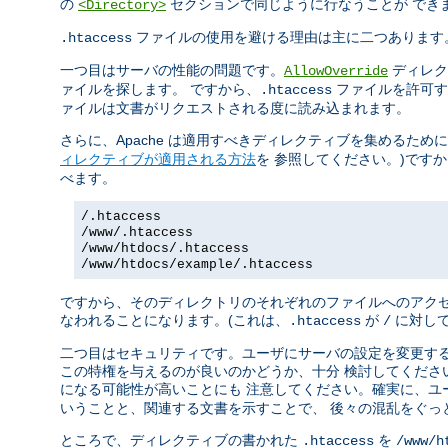
の
セクションで同じように行なうことが でき
<Directory>
ファイルの使用を避ける理由は主に二つあります
.htaccess
一つ目はサーバの性能の問題です。
ディレク
AllowOverride
ァイルを探します。 ですから、
ファイルを許可す
.htaccess
ァイルは文書がリクエストされる度に読み込まれます。
さらに、Apache は適用すべきディレクティブを集めるため
ィレクティブが適用される方法
を 参照してください。)です
べます。
/.htaccess
/www/.htaccess
/www/htdocs/.htaccess
/www/htdocs/example/.htaccess
ですから、そのディレクトリのそれぞれのファイルへのアクセ
なわれることになります。(これは、
が
に対して
.htaccess
/
二つ目はセキュリティです。ユーザにサーバの設定を変更する
この特権を与えるのが良いのかどうか、十分 検討してくださ
になる可能性が高いことにも 注意してください。確実に、ユ
いうことと、関連する文書を示すことで、 後々の混乱をぐっ
ところで、ディレクティブの書かれた
を
.htaccess
/www/h