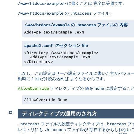
に書くことは 完全に等価です:
/www/htdocs/example>
の
ファイル:
/www/htdocs/example
.htaccess
の .htaccess ファイルの 内容
/www/htdocs/example
AddType text/example .exm
file
apache2.conf のセクション
<Directory /www/htdocs/example>
AddType text/example .exm
</Directory>
しかし、この設定はサーバ設定ファイルに書いた方がパフォーマ
動時に 1 回だけ読み込めば よくなるからです。
ディレクティブの 値を
に設定するこ
AllowOverride
none
AllowOverride None
ディレクティブの適用のされ方
ファイルの設定ディレクティブは
フ
.htaccess
.htaccess
レクトリにも
ファイルが 存在するかもしれない
.htaccess