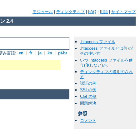
モジュール
|
ディレクティブ
|
FAQ
|
用語
|
サイトマップ
 2.4
.htaccess ファイル
.htaccess ファイルとは何か/
済み言語:
en
|
fr
|
ja
|
ko
|
pt-br
その使い方
いつ .htaccess ファイルを使
う(使わない)か。
ディレクティブの適用のされ
方
認証の例
SSI の例
CGI の例
問題解決
参照
コメント