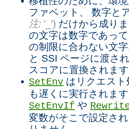
移植性のために、環境
ファベット、 数字と
注:
'_')
だけから成りま
の文字は数字であって
の制限に合わない文字は
と SSI ページに渡
スコアに置換されます
はリクエスト
SetEnv
も遅くに実行されます
や
SetEnvIf
Rewrit
変数がそこで設定され
りません。