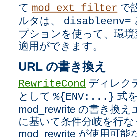
て
で
mod_ext_filter
ルタは、
disableenv=
プションを使って、環境
適用ができます。
URL の書き換え
ディレク
RewriteCond
として
式を
%{ENV:...}
mod_rewrite の書
に基いて条件分岐を行な
mod_rewrite が使用