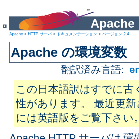
Apach
Apache
>
HTTP サーバ
>
ドキュメンテーション
>
バージョン 2.4
Apache の環境変数
翻訳済み言語:
e
この日本語訳はすでに古
性があります。 最近更
には英語版をご覧下さい
Apache HTTP サーバは
環