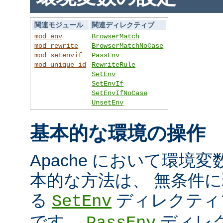
関連モジュール
関連ディレクティブ
mod_env
BrowserMatch
mod_rewrite
BrowserMatchNoCase
mod_setenvif
PassEnv
mod_unique_id
RewriteRule
SetEnv
SetEnvIf
SetEnvIfNoCase
UnsetEnv
基本的な環境の操作
Apache において環境
本的な方法は、 無条件
る
ディレクティ
SetEnv
です。
ディレ
PassEnv