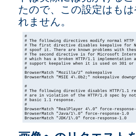
たので、この設定はもは
れません。
#

# The following directives modify normal HTTP 
# The first directive disables keepalive for N
# spoof it. There are known problems with thes
# The second directive is for Microsoft Intern
# which has a broken HTTP/1.1 implementation a
# support keepalive when it is used on 301 or 
#

BrowserMatch "Mozilla/2" nokeepalive

BrowserMatch "MSIE 4\.0b2;" nokeepalive downgr
#

# The following directive disables HTTP/1.1 re
# are in violation of the HTTP/1.0 spec by not
# basic 1.1 response.

#

BrowserMatch "RealPlayer 4\.0" force-response-
BrowserMatch "Java/1\.0" force-response-1.0

BrowserMatch "JDK/1\.0" force-response-1.0