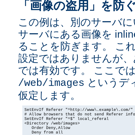
「画像の盗用」を防
この例は、別のサーバに
サーバにある画像を inli
ることを防ぎます。 こ
設定ではありませんが、
では有効です。 ここで
というデ
/web/images
仮定します。
SetEnvIf Referer "^http://www\.example\.com/" 
# Allow browsers that do not send Referer info
SetEnvIf Referer "^$" local_referal

<Directory /web/images>

   Order Deny,Allow

   Deny from all
