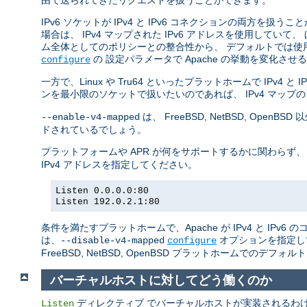
由で送られてきたリクエストを扱うことができます。
IPv6 ソケットが IPv4 と IPv6 コネクションの両方を扱う
場合は、 IPv4 マップされた IPv6 アドレスを使用していて、
ム全体としてのポリシーとの整合性から、 デフォルトでは使
の 設定パラメータで Apache の挙動を変化さ
configure
一方で、Linux や Tru64 といったプラットホームで IPv4
ンを最小限のソケットで扱いたいのであれば、 IPv4 マップの
は、 FreeBSD, NetBSD, O
--enable-v4-mapped
ドされているでしょう。
プラットフォームや APR が何をサポートするかに関わらず、
IPv4 アドレスを指定してください。
Listen 0.0.0.0:80
Listen 192.0.2.1:80
条件を満たすプラットホームで、Apache が IPv4 と IP
は、
オプションを指定し
--disable-v4-mapped
configure
FreeBSD, NetBSD, OpenBSD プラットホームでのデフォ
バーチャルホストに対してどう働くのか
ディレクティブ でバーチャルホストが実装されるわけでは
Listen