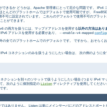
ことができるか どうかは、Apache 管理者にとって厄介な問題です。 IPv4
 ほとんどのプラットホームではデフォルトで使用可能ですが、 FreeBSD, Ne
用不可に設定されています。 これらのデフォルトで使用不可のプラット
せることができます。
 と IPv6 の両方を扱うには、マップドアドレスを使用する
以外の方法はあり
 IPv6 アドレスを使用する必要があり、
--enable-v4-mapped
config
penBSD 以外の全てのプラットホームでのデフォルトです。 ですから、おそらくお
 IPv4 コネクションのみを扱うようにしたい場合は、 次の例のように
v6 のコネクションを別々のソケットで扱うようにしたい場合 (つまり IPv4
て、次のように個別指定の
ディレクティブを使用してくださ
Listen
ルトです。
ありません。 Listen は単にメインサーバにどのアドレスとポートを L