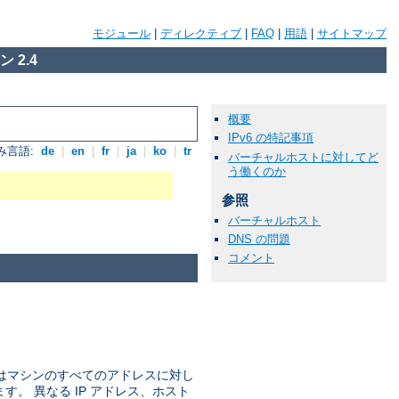
モジュール
|
ディレクティブ
|
FAQ
|
用語
|
サイトマップ
 2.4
概要
IPv6 の特記事項
み言語:
de
|
en
|
fr
|
ja
|
ko
|
tr
バーチャルホストに対してど
う働くのか
参照
バーチャルホスト
DNS の問題
コメント
ではマシンのすべてのアドレスに対し
ます。 異なる IP アドレス、ホスト