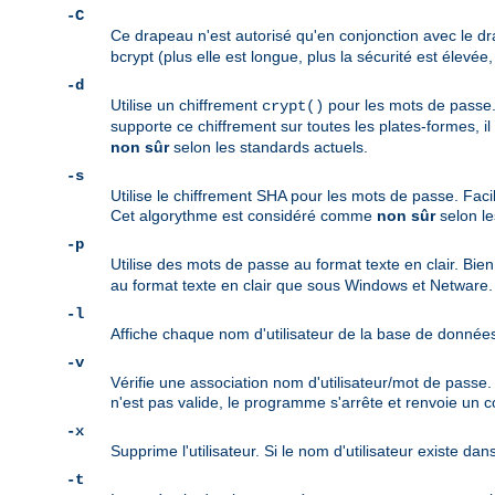
-C
Ce drapeau n'est autorisé qu'en conjonction avec le 
bcrypt (plus elle est longue, plus la sécurité est élevée,
-d
Utilise un chiffrement
pour les mots de passe. 
crypt()
supporte ce chiffrement sur toutes les plates-formes, i
non sûr
selon les standards actuels.
-s
Utilise le chiffrement SHA pour les mots de passe. Facil
Cet algorythme est considéré comme
non sûr
selon le
-p
Utilise des mots de passe au format texte en clair. Bie
au format texte en clair que sous Windows et Netware.
-l
Affiche chaque nom d'utilisateur de la base de donné
-v
Vérifie une association nom d'utilisateur/mot de passe
n'est pas valide, le programme s'arrête et renvoie un c
-x
Supprime l'utilisateur. Si le nom d'utilisateur existe dan
-t