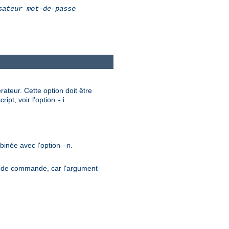
sateur
mot-de-passe
ateur. Cette option doit être
ript, voir l'option
.
-i
mbinée avec l'option
.
-n
gne de commande, car l'argument