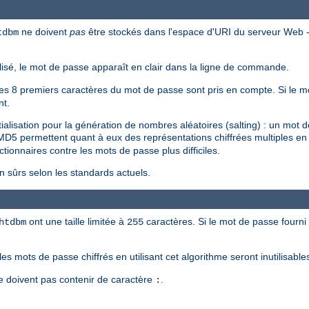
ne doivent
pas
être stockés dans l'espace d'URI du serveur Web --
tdbm
tilisé, le mot de passe apparaît en clair dans la ligne de commande.
 les 8 premiers caractères du mot de passe sont pris en compte. Si le mo
nt.
tialisation pour la génération de nombres aléatoires (salting) : un mot
MD5 permettent quant à eux des représentations chiffrées multiples 
ictionnaires contre les mots de passe plus difficiles.
sûrs selon les standards actuels.
ont une taille limitée à
caractères. Si le mot de passe fourni 
htdbm
255
les mots de passe chiffrés en utilisant cet algorithme seront inutilisabl
e doivent pas contenir de caractère
.
: