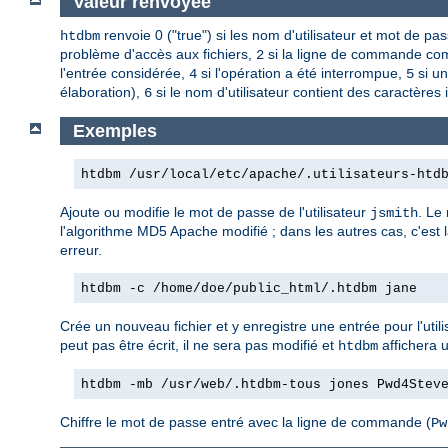
Valeur renvoyée
renvoie 0 ("true") si les nom d'utilisateur et mot de p
htdbm
problème d'accès aux fichiers,
si la ligne de commande com
2
l'entrée considérée,
si l'opération a été interrompue,
si un
4
5
élaboration),
si le nom d'utilisateur contient des caractères 
6
Exemples
htdbm /usr/local/etc/apache/.utilisateurs-htd
Ajoute ou modifie le mot de passe de l'utilisateur
. Le
jsmith
l'algorithme MD5 Apache modifié ; dans les autres cas, c'est 
erreur.
htdbm -c /home/doe/public_html/.htdbm jane
Crée un nouveau fichier et y enregistre une entrée pour l'util
peut pas être écrit, il ne sera pas modifié et
affichera 
htdbm
htdbm -mb /usr/web/.htdbm-tous jones Pwd4Stev
Chiffre le mot de passe entré avec la ligne de commande (
Pw