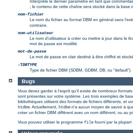
Interprète le dernier paramètre en tant que commentair
; le contenu de cette chaîne sera stocké dans la base
nom-fichier
Le nom du fichier au format DBM en général sans l'ex
contraire.
nom-utilisateur
Le nom d'utilisateur à créer ou mettre à jour dans le
fi
mot de passe est modifié.
mot-de-passe
Le mot de passe en clair destiné à être chiffré et stock
-T
DBTYPE
Type de fichier DBM (SDBM, GDBM, DB, ou "default").
Bugs
Vous devez garder à l'esprit qu'il existe de nombreux formats
sont présentes sur votre système. Les trois exemples de b
bibliothèques utilisent des formats de fichiers différents, et 
. Actuellement,
n'a aucun moyen de savoir à quel t
htdbm
htdbm
créer un fichier DBM différent avec un nom différent, ou au pi
Vous pouvez utiliser le programme
fourni par la plupar
file