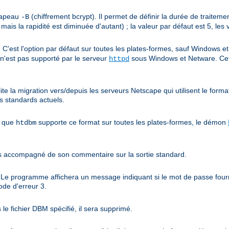
drapeau
(chiffrement bcrypt). Il permet de définir la durée de traiteme
-B
 mais la rapidité est diminuée d'autant) ; la valeur par défaut est 5, les
C'est l'option par défaut sur toutes les plates-formes, sauf Windows 
l n'est pas supporté par le serveur
sous Windows et Netware. Ce
httpd
ite la migration vers/depuis les serveurs Netscape qui utilisent le forma
s standards actuels.
n que
supporte ce format sur toutes les plates-formes, le démon
htdbm
es accompagné de son commentaire sur la sortie standard.
. Le programme affichera un message indiquant si le mot de passe fourn
ode d'erreur 3.
s le fichier DBM spécifié, il sera supprimé.