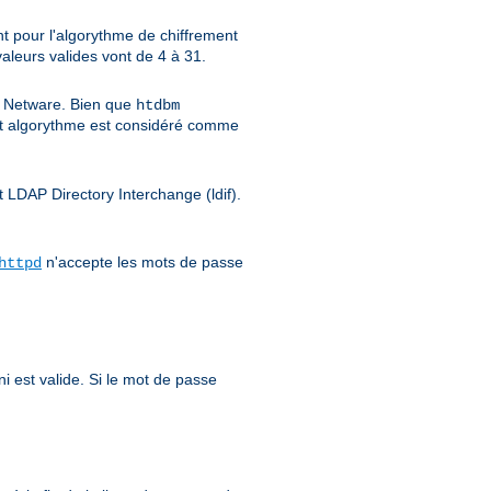
nt pour l'algorythme de chiffrement
 valeurs valides vont de 4 à 31.
et Netware. Bien que
htdbm
t algorythme est considéré comme
t LDAP Directory Interchange (ldif).
n'accepte les mots de passe
httpd
i est valide. Si le mot de passe