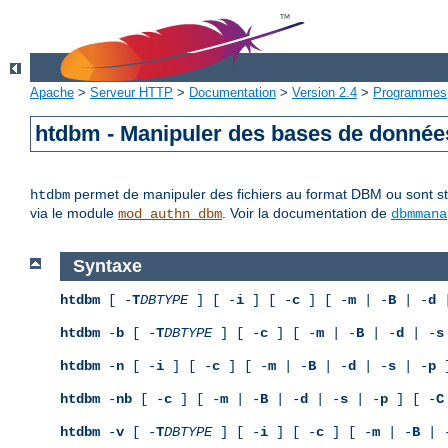
Apache
>
Serveur HTTP
>
Documentation
>
Version 2.4
>
Programmes
htdbm - Manipuler des bases de donné
permet de manipuler des fichiers au format DBM ou sont sto
htdbm
via le module
. Voir la documentation de
mod_authn_dbm
dbmmana
Syntaxe
htdbm
[ -
T
DBTYPE
] [ -
i
] [ -
c
] [ -
m
| -
B
| -
d
|
htdbm
-
b
[ -
T
DBTYPE
] [ -
c
] [ -
m
| -
B
| -
d
| -
s
htdbm
-
n
[ -
i
] [ -
c
] [ -
m
| -
B
| -
d
| -
s
| -
p
]
htdbm
-
nb
[ -
c
] [ -
m
| -
B
| -
d
| -
s
| -
p
] [ -
C
htdbm
-
v
[ -
T
DBTYPE
] [ -
i
] [ -
c
] [ -
m
| -
B
| 