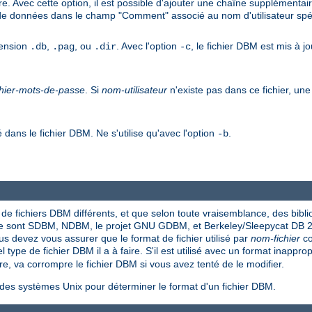
e. Avec cette option, il est possible d'ajouter une chaîne supplémentai
 de données dans le champ "Comment" associé au nom d'utilisateur spéc
tension
,
, ou
. Avec l'option
, le fichier DBM est mis à jo
.db
.pag
.dir
-c
chier-mots-de-passe
. Si
nom-utilisateur
n'existe pas dans ce fichier, une 
é dans le fichier DBM. Ne s'utilise qu'avec l'option
.
-b
 de fichiers DBM différents, et que selon toute vraisemblance, des bibl
ase sont SDBM, NDBM, le projet GNU GDBM, et Berkeley/Sleepycat DB 2
vous devez vous assurer que le format de fichier utilisé par
nom-fichier
co
ype de fichier DBM il a à faire. S'il est utilisé avec un format inappropr
re, va corrompre le fichier DBM si vous avez tenté de le modifier.
t des systèmes Unix pour déterminer le format d'un fichier DBM.