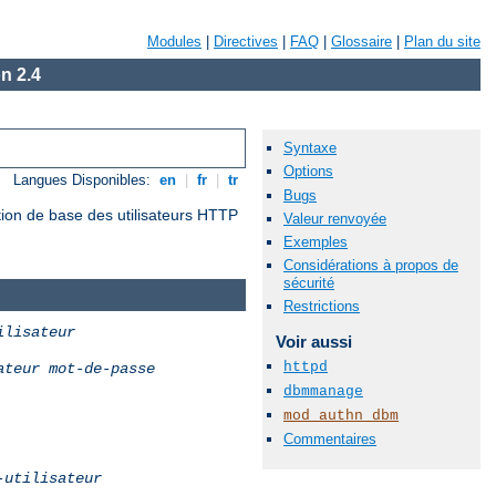
Modules
|
Directives
|
FAQ
|
Glossaire
|
Plan du site
n 2.4
Syntaxe
Options
Langues Disponibles:
en
|
fr
|
tr
Bugs
tion de base des utilisateurs HTTP
Valeur renvoyée
Exemples
Considérations à propos de
sécurité
Restrictions
ilisateur
Voir aussi
httpd
ateur
mot-de-passe
dbmmanage
mod_authn_dbm
Commentaires
-utilisateur