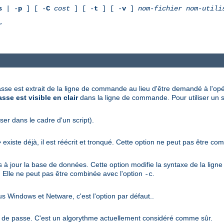
s
| -
p
] [ -
C
cost
] [ -
t
] [ -
v
]
nom-fichier
nom-utili
r
asse est extrait de la ligne de commande au lieu d'être demandé à l'opér
sse est visible en clair
dans la ligne de commande. Pour utiliser un sc
iser dans le cadre d'un script).
e
existe déjà, il est réécrit et tronqué. Cette option ne peut pas être co
pas à jour la base de données. Cette option modifie la syntaxe de la li
. Elle ne peut pas être combinée avec l'option
.
-c
s Windows et Netware, c'est l'option par défaut..
ts de passe. C'est un algorythme actuellement considéré comme sûr.