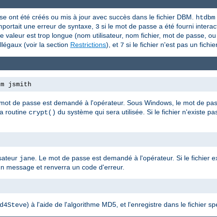
asse ont été créés ou mis à jour avec succès dans le fichier DBM.
htdbm
portait une erreur de syntaxe,
si le mot de passe a été fourni interact
3
e valeur est trop longue (nom utilisateur, nom fichier, mot de passe, o
illégaux (voir la section
Restrictions
), et
si le fichier n'est pas un fic
7
bm jsmith
 mot de passe est demandé à l'opérateur. Sous Windows, le mot de passe
la routine
du système qui sera utilisée. Si le fichier n'existe pa
crypt()
isateur
. Le mot de passe est demandé à l'opérateur. Si le fichier ex
jane
un message et renverra un code d'erreur.
e
) à l'aide de l'algorithme MD5, et l'enregistre dans le fichier spé
d4Steve