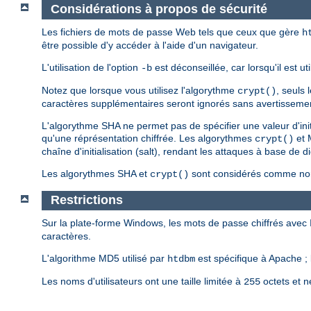
Considérations à propos de sécurité
Les fichiers de mots de passe Web tels que ceux que gère
h
être possible d'y accéder à l'aide d'un navigateur.
L'utilisation de l'option
est déconseillée, car lorsqu'il est u
-b
Notez que lorsque vous utilisez l'algorythme
, seuls
crypt()
caractères supplémentaires seront ignorés sans avertisseme
L'algorythme SHA ne permet pas de spécifier une valeur d'ini
qu'une réprésentation chiffrée. Les algorythmes
et 
crypt()
chaîne d'initialisation (salt), rendant les attaques à base de d
Les algorythmes SHA et
sont considérés comme non 
crypt()
Restrictions
Sur la plate-forme Windows, les mots de passe chiffrés avec
caractères.
L'algorithme MD5 utilisé par
est spécifique à Apache ; 
htdbm
Les noms d'utilisateurs ont une taille limitée à
octets et n
255