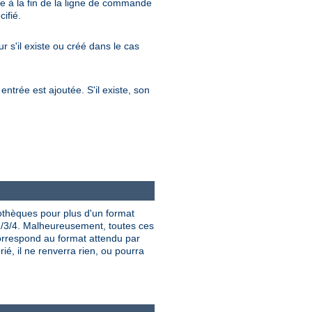
re à la fin de la ligne de commande
ifié.
ur s'il existe ou créé dans le cas
entrée est ajoutée. S'il existe, son
iothèques pour plus d'un format
/3/4. Malheureusement, toutes ces
rrespond au format attendu par
ié, il ne renverra rien, ou pourra