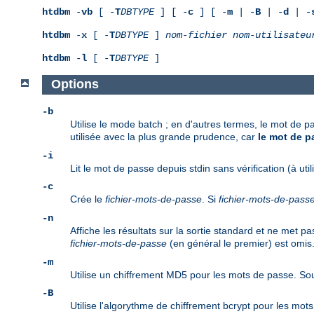
htdbm
-
vb
[ -
T
DBTYPE
] [ -
c
] [ -
m
| -
B
| -
d
| -
htdbm
-
x
[ -
T
DBTYPE
]
nom-fichier
nom-utilisateu
htdbm
-
l
[ -
T
DBTYPE
]
Options
-b
Utilise le mode batch ; en d'autres termes, le mot de p
utilisée avec la plus grande prudence, car
le mot de pa
-i
Lit le mot de passe depuis stdin sans vérification (à util
-c
Crée le
fichier-mots-de-passe
. Si
fichier-mots-de-pass
-n
Affiche les résultats sur la sortie standard et ne met 
fichier-mots-de-passe
(en général le premier) est omis
-m
Utilise un chiffrement MD5 pour les mots de passe. Sou
-B
Utilise l'algorythme de chiffrement bcrypt pour les mo