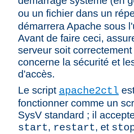
démarrage système (en g
ou un fichier dans un rép
démarrera Apache sous l'ut
Avant de faire ceci, assu
serveur soit correctement
concerne la sécurité et les
d'accès.
Le script
est
apache2ctl
fonctionner comme un scrip
SysV standard ; il accept
,
, et
start
restart
sto